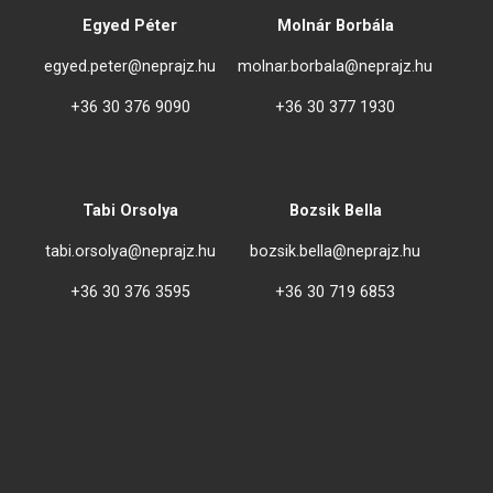
Egyed Péter
Molnár Borbála
egyed.peter@neprajz.hu
molnar.borbala@neprajz.hu
+36 30 376 9090
+36 30 377 1930
Tabi Orsolya
Bozsik Bella
tabi.orsolya@neprajz.hu
bozsik.bella@neprajz.hu
+36 30 376 3595
+36 30 719 6853