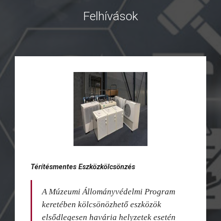
Felhívások
Térítésmentes Eszközkölcsönzés
A Múzeumi Állományvédelmi Program
keretében kölcsönözhető eszközök
elsődlegesen havária helyzetek esetén