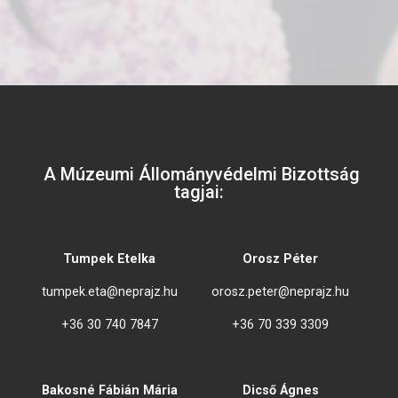
A Múzeumi Állományvédelmi Bizottság
tagjai:
Tumpek Etelka
Orosz Péter
tumpek.eta@neprajz.hu
orosz.peter@neprajz.hu
+36 30 740 7847
+36 70 339 3309
Bakosné Fábián Mária
Dicső Ágnes