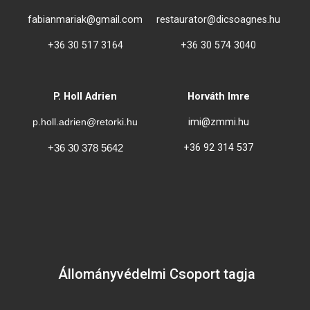
fabianmariak@gmail.com
restaurator@dicsoagnes.hu
+36 30 517 3164
+36 30 574 3040
P. Holl Adrien
Horváth Imre
p.holl.adrien@retorki.hu
imi@zmmi.hu
+36 92 314 537
+36 30 378 5642
Állományvédelmi Csoport tagja