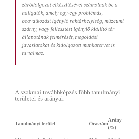
záródolgozat elkészítésével számolnak be a
hallgatók, amely egy-egy problémás,
beavatkozást igénylő raktárhelyiség, múzeumi
szárny, vagy fejlesztést igénylő kiállító tér
állapotának felmérését, megoldási
javaslatokat és kidolgozott munkatervet is
tartalmaz.
A szakmai továbbképzés főbb tanulmányi
területei és arányai:
Arány
Tanulmányi terület
Óraszám
(%)