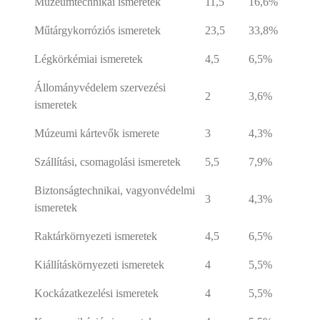
Múzeumtechnikai ismeretek
11,5
16,6%
Műtárgykorróziós ismeretek
23,5
33,8%
Légkörkémiai ismeretek
4,5
6,5%
Állományvédelem szervezési
2
3,6%
ismeretek
Múzeumi kártevők ismerete
3
4,3%
Szállítási, csomagolási ismeretek
5,5
7,9%
Biztonságtechnikai, vagyonvédelmi
3
4,3%
ismeretek
Raktárkörnyezeti ismeretek
4,5
6,5%
Kiállításkörnyezeti ismeretek
4
5,5%
Kockázatkezelési ismeretek
4
5,5%