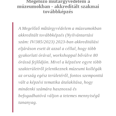
Megelőző műtárgyvédelem a
múzeumokban - akkreditált szakmai
továbbképzés
A Megelőző műtárgyvédelem a múzeumokban
akkreditált továbbképzés (Nyilvántartási
szám: IV/385/2023) 2023-ban akkreditálási
eljáráson esett át azzal a céllal, hogy több
gyakorlati órával, workshoppal bővülve 80
órássá fejlődjön. Mivel a képzésre egyre több
szakterületről jelentkeznek múzeumi kollégák
az ország egész területéről, fontos szemponttá
vált a képzési tematika átalakítása, hogy
mindenki számára hasznossá és
befogadhatóvá váljon a tetemes mennyiségű
tananyag.