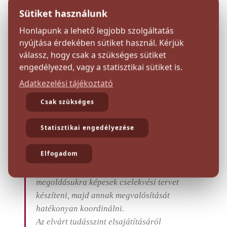
A jelentkezés feltétele:
Sütiket használunk
érettségi bizonyítvány, múzeumi jogviszony és
Honlapunk a lehető legjobb szolgáltatás
minimális szakmai gyakorlat megléte, továbbá
nyújtása érdekében sütiket használ. Kérjük
a jelentkezési dokumentumok benyújtása.
válassz, hogy csak a szükséges sütiket
engedélyezed, vagy a statisztikai sütiket is.
Adatkezelési tájékoztató
Az oktatás célja:
Csak szükséges
olyan szakemberek képzése, akik képesek az
Statisztikai engedélyezése
állományvédelmi feladatok önálló ellátására,
átlátják, priorizálják a múzeumokban
Elfogadom
felmerülő állományvédelmi szempontból
változtatást igénylő helyzeteket és
megoldásukra képesek cselekvési tervet
készíteni, majd annak megvalósítását
hatékonyan koordinálni.
Az elvárt tudásszint elsajátításáról