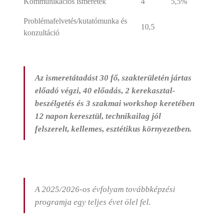
Kommunikációs ismeretek
4
5,5%
Problémafelvetés/kutatómunka és
10,5
konzultáció
Az ismeretátadást 30 fő, szakterületén jártas
előadó végzi, 40 előadás, 2 kerekasztal-
beszélgetés és 3 szakmai workshop keretében
12 napon keresztül, technikailag jól
felszerelt, kellemes, esztétikus környezetben.
A 2025/2026-os évfolyam továbbképzési
programja egy teljes évet ölel fel.