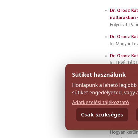
Dr. Orosz Kat
irattárakban
Folyóirat: Pap
Dr. Orosz Ka
In: Magyar Lev
Dr. Orosz Ka
In: LEVÉLTÁRI
Sütiket használunk
Dr. Orosz Ka
In: ISIS Erdél
Honlapunk a lehető legjobb 
81-94.. (társ
sütiket engedélyezed, vagy a s
Erdélyi Magy
Adatkezelési tájékoztató
Kovács Petro
Csak szükséges
Néprajzi Múz
Hogyan kerüln