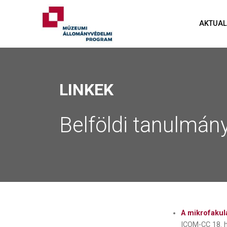
AKTUAL
LINKEK
Belföldi tanulmány
A mikrofakul
ICOM-CC 18. 