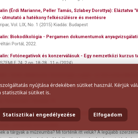
alin (Érdi Marianne, Peller Tamás, Szlabey Dorottya): Eláztatva "
 - útmutató a hatékony felkészülésre és mentésre
íripar, Vol. LIX, No. 1 (2015) Kiadás: Budapest
talin: Biokodikológia - Pergamen dokumentumok anyagvizsgálat
éltári Portál, 2022.
talin: Fotónegatívok és konzerválásuk - Egy nemzetközi kurzus t
 SZEMLE 74: 2 pp. 18-28., 11 p (2024)
talin: Gélek alkalmazási lehetőségei a papír- és bőrrestaurálásb
yi Magyar Restaurátor Füzetek 21. Székelyudvarhely, Szerk.: Kovács Pet
szolgáltatás nyújtása érdekében sütiket használ. Kérjük vá
szerző: Várhegyi Zsuzsanna)
tatisztikai sütiket is.
ar Restaurátor Füzetek 19.
nella: Kriptafeltárások restaurátor szemmel
Statisztikai engedélyezése
Elfogadom
eum, preventív konzerválás
ek a tárgyak a múzeumba? Mi történik itt velük? A legújabb szerze