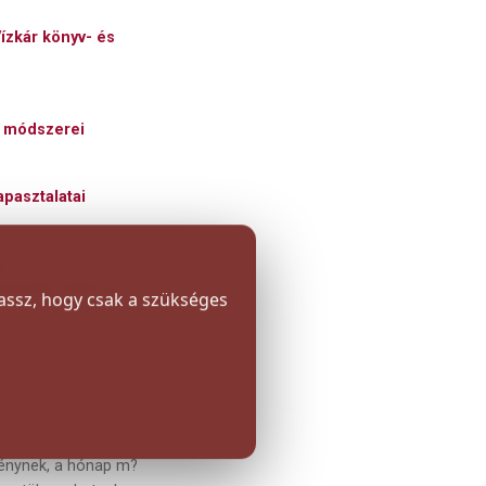
Vízkár könyv- és
i módszerei
apasztalatai
an
ronella. 2020. pp.
lassz, hogy csak a szükséges
ménynek, a hónap m?