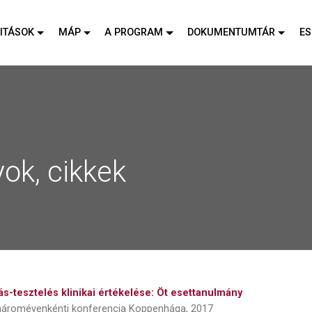
ITÁSOK
MÁP
A PROGRAM
DOKUMENTUMTÁR
E
ok, cikkek
ás-tesztelés klinikai értékelése: Öt esettanulmány
háromévenkénti konferencia Koppenhága, 2017