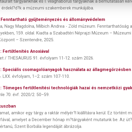
staurált tárgyainknak és I. világháborús tárgyaknak a bemutatásán ke
az érdekl?d?k a múzeumi szakemberek munkájába.
: Fenntartható gyűjteményezés és állományvédelem
ya, Nagy Magdolna, Milbich Andrea - Zöld múzeum. Fenntarthatóság 
ekben, 159. oldal. Kiadta a Szabadtéri Néprajzi Múzeum – Múzeumi 
Központ – Szentendre, 2025.
n: Fertőtlenítés Anoxiával
let / THESAURUS 91. évfolyam 11-12. szám 2026.
en: Speciális csomagolóanyagok használata az állagmegörzésben
6. LXX. évfolyam, 1–2. szám 107-110.
en: Tömeges fertőtlenítési technológiák hazai és nemzetközi gyak
le 70. évf. 2020/2. 50–59.
ókuszban
mat, amikor egy tárgy a raktár mélyér?l kiállításra kerül. Ez történt 
ával, amelyet a December hónap m?tárgyaként mutatunk be. Az üt?f
értanú, Szent Borbála legendáját ábrázolja.