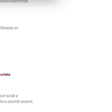
resztül nyerhetnek
a
Oktatási és
orlata
most azzal a
a a szentté avatott