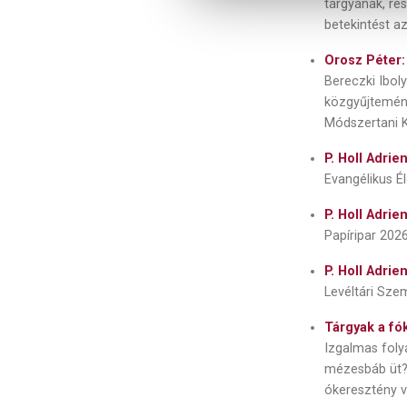
tárgyának, re
betekintést 
Orosz Péter
Bereczki Ibol
közgyűjtemény
Módszertani 
P. Holl Adrie
Evangélikus É
P. Holl Adri
Papíripar 202
P. Holl Adri
Levéltári Szem
Tárgyak a f
Izgalmas folya
mézesbáb üt?f
ókeresztény v